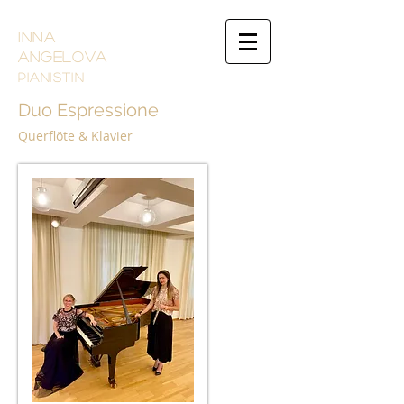
INNA
ANGELOVA
PIANistin
Duo Espressione
Querflöte & Klavier